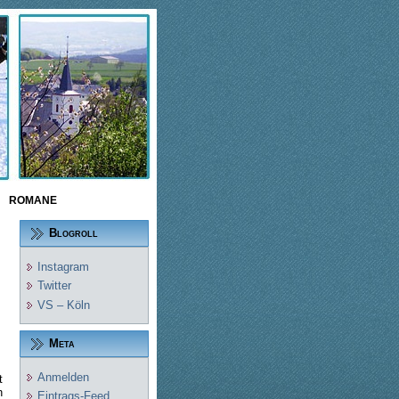
ROMANE
Blogroll
Instagram
Twitter
VS – Köln
Meta
Anmelden
t
n
Eintrags-Feed