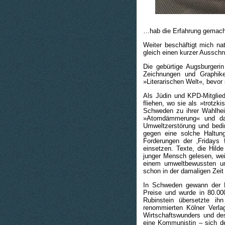
…hab die Erfahrung gemach
Weiter beschäftigt mich nat
gleich einen kurzer Ausschni
Die gebürtige Augsburgerin
Zeichnungen und Graphike
»Literarischen Welt«, bevo
Als Jüdin und KPD-Mitglied
fliehen, wo sie als »trotzk
Schweden zu ihrer Wahlhei
»Atomdämmerung« und das
Umweltzerstörung und bedin
gegen eine solche Haltun
Forderungen der ‚Fridays 
einsetzen. Texte, die Hild
junger Mensch gelesen, weil
einem umweltbewussten un
schon in der damaligen Zei
In Schweden gewann der R
Preise und wurde in 80.00
Rubinstein übersetzte ih
renommierten Kölner Verla
Wirtschaftswunders und des
eine Kommunistin – sich der