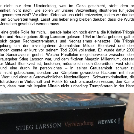
uer nicht nur dem Ukrainekrieg, was im Gaza geschieht, steht dem a
mkeit nicht nach, wie sollen wir unsere Verzweiflung illustrieren für jede
 genommen wird? Vor allem dürfen wir uns nicht entzweien, indem wir darübe
am Schwersten wiegt. Lasst uns lieber einig bleiben darüber, dass die Würd
 Menschen geschützt werden muss.
ter eine große Rolle für mich… gerade habe ich noch einmal die Kriminal-Trilogi
sten und Herausgebers
Stieg Larsson
gelesen. 1954 in Uméa geboren, galt e
r sich gegen Rechtsextremismus und Neonazismus einsetzte. Die Trilogi
rgebung um den investigativen Journalisten Mikael Blomkvist und de
ander konnte er kurz vor seinem Tod 2004 vollenden. Er wurde dafür 200
tor Sandinaviens geehrt. Welche Parallelen möglicherweise zwischen de
usgeber Stieg Larsson war, und dem fiktiven Magazin Millennium, desse
ur Mikael Blomkvist ist, bestehen, müsste ich noch überprüfen. Fest steht
t und eine durch ihr persönliches – in seiner Grausamkeit schwer z
l nicht gebrochene, sondern zur Kämpferin gewordene Hackerin- mit ihre
 Wort und einer außergewöhnlichen Netzintelligenz, Schwerstkriminellen, di
trukturen in Wirtschaft und Politik für sich einzusetzen wissen, den Kamp
h, dass man mit legalen Mitteln nicht unbedingt Trumpfkarten in der Han
.