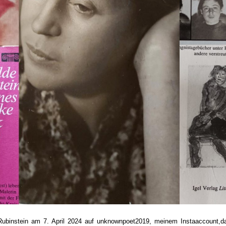
 Rubinstein am 7. April 2024 auf unknownpoet2019, meinem Instaaccount,d