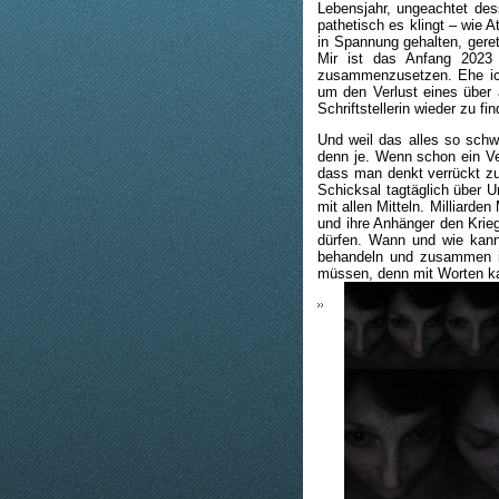
Lebensjahr, ungeachtet de
pathetisch es klingt – wie 
in Spannung gehalten, geret
Mir ist das Anfang 2023 
zusammenzusetzen. Ehe ich 
um den Verlust eines über 
Schriftstellerin wieder zu fi
Und weil das alles so schw
denn je. Wenn schon ein Verl
dass man denkt verrückt zu
Schicksal tagtäglich über U
mit allen Mitteln. Milliard
und ihre Anhänger den Krieg
dürfen. Wann und wie kann
behandeln und zusammen in
müssen, denn mit Worten ka