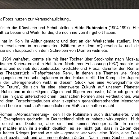
t Fotos nutzen zur Veranschaulichung…
ürlich die Künstlerin und Schriftstellerin
Hilde Rubinstein
(1904-1997). Hie
tt zu Leben und Werk, für die, die noch nie von ihr gehört haben.
 hat in Köln ihr Abitur gemacht und dort an der Werkschule studiert. Ihr
n erschienen in renommierten Blättern wie dem »Querschnitt« und de
r sie sich hauptsächlich dem Schreiben von Dramen widmete.
 1934 verhaftet, konnte sie mit ihrer Tochter über Stockholm nach Moska
istischer Kurier« erneut in Haft kam. Nach ihrer Entlassung (1937) machte si
mat und schrieb dort Zeitstücke, Gedichte und Prosa, darunter den Roma
 Theaterstück »Tiefgefrorenes Reh«, in denen sie Themen wie Krieg
gungslosen Fortschrittsglauben in den Fokus stellt. Der Kampf der Jugen
g der Elterngeneration wirkt in diesem Stück wie eine Vorwegnahme de
for Future‘, die sich für eine lebenswerte Zukunft auf unserem Planete
e Rubinstein in den 60gern, 70gern und 80gern verfasste, hätte ich gern al
 sie in ganz unterschiedlichen literarischen Formen alles verdeutlichen, wa
d dem Fortschrittsglauben eher skeptisch gegenüberstehenden Mensche
t und heute in noch außerordentlicherem Maß zu schaffen macht.
oman »Atomdämmerung«, den Hilde Rubinstein auch dramatisierte, viel
0 Exemplaren gedruckt. In Deutschland blieb er nahezu wirkungslos. Hild
n selbst ins Deutsche, aber sie fand keinen Verleger dafür. In eine
g machte man ihr ziemlich deutlich, es sei nicht gut, dass in Zeiten de
 kalten Krieges jemand wie sie – gemeint war wohl: eine Jüdin, eine Frau
art pazifistisch und anti-imperialistisch äußert. Nach langer Suche fand si