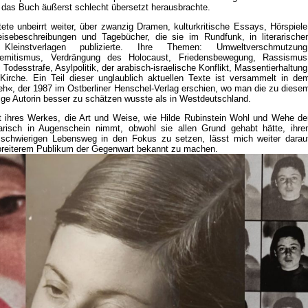
 das Buch äußerst schlecht übersetzt herausbrachte.
tete unbeirrt weiter, über zwanzig Dramen, kulturkritische Essays, Hörspiele
isebeschreibungen und Tagebücher, die sie im Rundfunk, in literarische
Kleinstverlagen publizierte. Ihre Themen: Umweltverschmutzung
tisemitismus, Verdrängung des Holocaust, Friedensbewegung, Rassismus
Todesstrafe, Asylpolitik, der arabisch-israelische Konflikt, Massentierhaltung
 Kirche. Ein Teil dieser unglaublich aktuellen Texte ist versammelt in de
eh«, der 1987 im Ostberliner Henschel-Verlag erschien, wo man die zu diese
rige Autorin besser zu schätzen wusste als in Westdeutschland.
t ihres Werkes, die Art und Weise, wie Hilde Rubinstein Wohl und Wehe de
arisch in Augenschein nimmt, obwohl sie allen Grund gehabt hätte, ihre
schwierigen Lebensweg in den Fokus zu setzen, lässt mich weiter darau
 breiterem Publikum der Gegenwart bekannt zu machen.