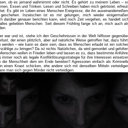
ssen, ob es jemand wahrnimmt oder nicht. Es gehört zu meinem Leben – s
Atmen, Essen und Trinken. Lesen und Schreiben haben mich getröstet, erfreut
tet. Es gibt im Leben eines Menschen Ereignisse, die ihn auseinanderreißen
geschehen. Inzwischen ist es mir gelungen, mich wieder einigermaße
darüber genauer berichten kann, wird noch Zeit vergehen, es handelt sic
alles geliebten Menschen. Seit diesem Frühling fange ich an, mich auch al
nden.
er war und ist, stehe ich den Geschehnissen in der Welt hilfloser gegenübe
ust, der einen plötzlich, aber auf natürliche Weise getroffen hat, dazu führt
 werden – wie kann es dann sein, dass es Menschen erlaubt ist ein solche
nzählige zu bringen? Da ist nichts Natürliches, da wird gemordet und gefolter
en Menschen wollen in Frieden leben und lassen es zu, dass bestimmte Anführe
 immer noch als legale Konfliktlösungsstrategie für ihre Interessen einsetze
 die Menschheit dem ein Ende bereiten? Agressoren einfach als Kriminell
 einen Knast schicken, ehe andere sich mit denselben Mitteln verteidige
nn man sich gegen Mörder nicht verteidigen.