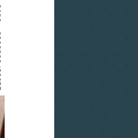
n
s
r
e
e
r
e
m
6
m
n
,
u
n
e
f
d