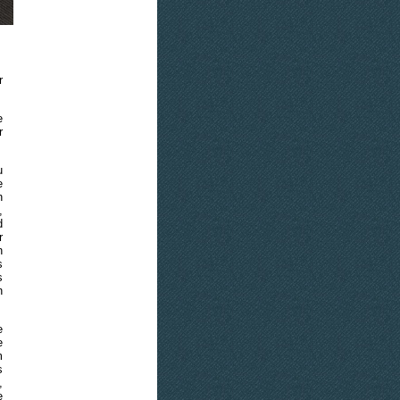
r
e
r
u
e
n
,
d
r
n
s
s
n
e
e
m
s
,
e