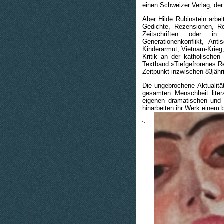
einen Schweizer Verlag, der
Aber Hilde Rubinstein arbei
Gedichte, Rezensionen, Re
Zeitschriften oder in 
Generationenkonflikt, An
Kinderarmut, Vietnam-Krieg, 
Kritik an der katholischen
Textband »Tiefgefrorenes R
Zeitpunkt inzwischen 83jäh
Die ungebrochene Aktualitä
gesamten Menschheit liter
eigenen dramatischen und 
hinarbeiten ihr Werk einem