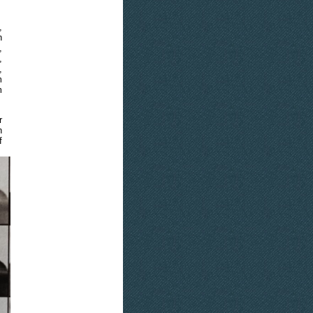
,
n
,
,
,
m
m
r
n
f