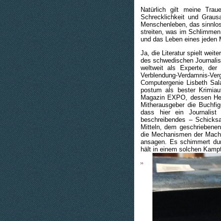
Natürlich gilt meine Tra
Schrecklichkeit und Grausa
Menschenleben, das sinnlos
streiten, was im Schlimmen 
und das Leben eines jeden
Ja, die Literatur spielt wei
des schwedischen Journali
weltweit als Experte, de
Verblendung-Verdamnis-Ve
Computergenie Lisbeth Sal
postum als bester Krimiau
Magazin EXPO, dessen Hera
Mitherausgeber die Buchfig
dass hier ein Journalis
beschreibendes – Schicksa
Mitteln, dem geschriebenen
die Mechanismen der Machts
ansagen. Es schimmert durc
hält in einem solchen Kampf