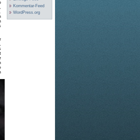
o
Kommentar-Feed
,
.
WordPress.org
n
h
s
r
,
s
t
r
n
e
n