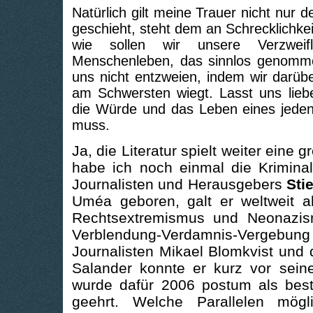
Natürlich gilt meine Trauer nicht nur
geschieht, steht dem an Schrecklichke
wie sollen wir unsere Verzweiflu
Menschenleben, das sinnlos genomme
uns nicht entzweien, indem wir darüb
am Schwersten wiegt. Lasst uns liebe
die Würde und das Leben eines jede
muss.
Ja, die Literatur spielt weiter eine
habe ich noch einmal die Kriminal
Journalisten und Herausgebers
Sti
Uméa geboren, galt er weltweit a
Rechtsextremismus und Neonazismu
Verblendung-Verdamnis-Vergebu
Journalisten Mikael Blomkvist und
Salander konnte er kurz vor sein
wurde dafür 2006 postum als best
geehrt. Welche Parallelen mög