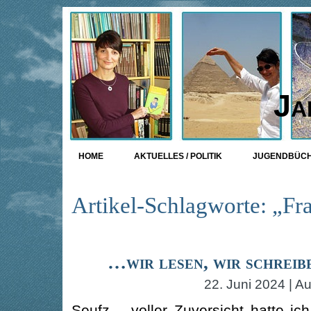
Ja
HOME
AKTUELLES / POLITIK
JUGENDBÜC
Artikel-Schlagworte: „Fr
…wir lesen, wir schreib
22. Juni 2024 | Au
Seufz – voller Zuversicht hatte ic