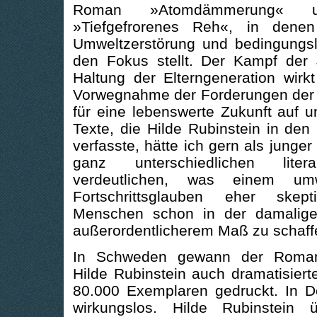
Roman »Atomdämmerung« u
»Tiefgefrorenes Reh«, in dene
Umweltzerstörung und bedingungslo
den Fokus stellt. Der Kampf der
Haltung der Elterngeneration wirk
Vorwegnahme der Forderungen der ‚F
für eine lebenswerte Zukunft auf 
Texte, die Hilde Rubinstein in de
verfasste, hätte ich gern als junge
ganz unterschiedlichen lite
verdeutlichen, was einem u
Fortschrittsglauben eher skep
Menschen schon in der damalige
außerordentlicherem Maß zu schaff
In Schweden gewann der Roma
Hilde Rubinstein auch dramatisiert
80.000 Exemplaren gedruckt. In D
wirkungslos. Hilde Rubinstein 