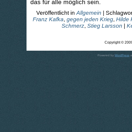
das für alle möglich sein.
Veröffentlicht in
Allgemein
| Schlagwor
Franz Kafka
,
gegen jeden Krieg
,
Hilde 
Schmerz
,
Stieg Larsson
|
K
Copyright © 2009
Powered by
WordPress
a