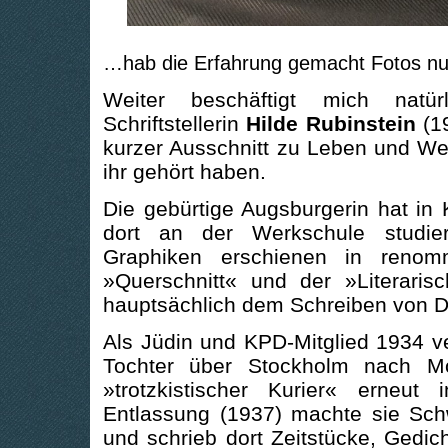
…hab die Erfahrung gemacht Fotos nu
Weiter beschäftigt mich natür
Schriftstellerin
Hilde Rubinstein
(19
kurzer Ausschnitt zu Leben und Wer
ihr gehört haben.
Die gebürtige Augsburgerin hat in 
dort an der Werkschule studie
Graphiken erschienen in renom
»Querschnitt« und der »Literaris
hauptsächlich dem Schreiben von 
Als Jüdin und KPD-Mitglied 1934 ver
Tochter über Stockholm nach Mo
»trotzkistischer Kurier« erneu
Entlassung (1937) machte sie Sch
und schrieb dort Zeitstücke, Gedic