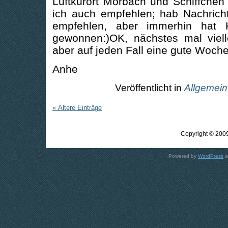
Luftkurort Morbach und Schiffchen
ich auch empfehlen; hab Nachricht
empfehlen, aber immerhin hat
gewonnen:)OK, nächstes mal vielle
aber auf jeden Fall eine gute Woch
Anhe
Veröffentlicht in
Allgemein
« Ältere Einträge
Copyright © 2009
Powered by
WordPress
a