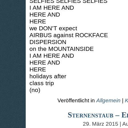
SELFIES SELFIES SELFIES
I AM HERE AND
HERE AND
HERE
we DON’T expect
AIRBUS against ROCKFACE
DISPERSION
on the MOUNTAINSIDE
I AM HERE AND
HERE AND
HERE
holidays after
class trip
(no)
Veröffentlicht in
Allgemein
|
K
Sternenstaub – 
29. März 2015 | A