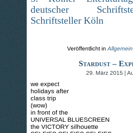
der Frau, besonders der Arbeiterin, kämpfte
deutscher Schrifts
als Ausweg
Schriftsteller Köln
Veröffentlicht in
Allgemein
Stardust – Exp
29. März 2015 | A
we expect
holidays after
class trip
(wow)
in front of the
UNIVERSAL BLUESCREEN
the VICTORY silhouette