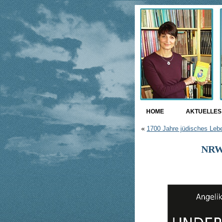
HOME
AKTUELLES 
«
1700 Jahre jüdisches Leb
NRW 