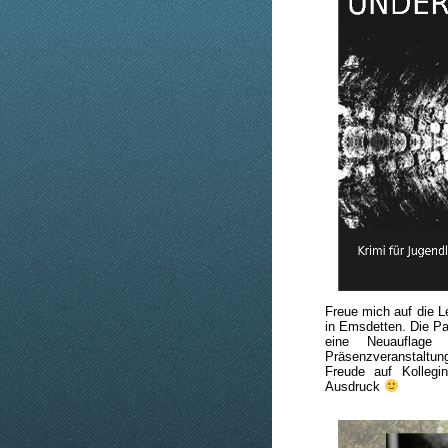
Freue mich auf die 
in Emsdetten. Die Pa
eine Neuauflage
Präsenzveranstaltun
Freude auf Kollegi
Ausdruck