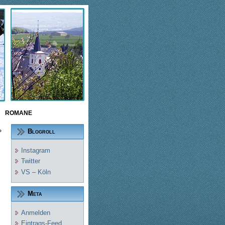
ROMANE
»
Blogroll
Instagram
Twitter
VS – Köln
Meta
Anmelden
Eintrags-Feed